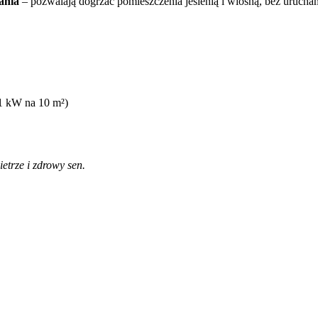
ania
– pozwalają dogrzać pomieszczenia jesienią i wiosną, bez urucha
1 kW na 10 m²)
ietrze i zdrowy sen.