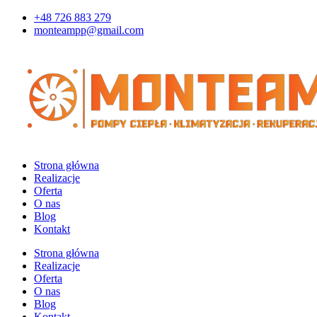
Przejdź
+48 726 883 279
do
monteampp@gmail.com
treści
Strona główna
Realizacje
Oferta
O nas
Blog
Kontakt
Strona główna
Realizacje
Oferta
O nas
Blog
Kontakt