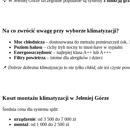
💡 W Jeleniej Górze szczególnie popularne są systemy
z funkcją grz
Na co zwrócić uwagę przy wyborze klimatyzacji?
Moc chłodnicza
– dostosowana do metrażu pomieszczeń (ok. 
Poziom hałasu
– cichy tryb nocny to must-have w sypialni
Energooszczędność
– najlepiej klasa A++ lub A+++
Filtry powietrza
– istotne dla alergików i dzieci
📌
Dobrze dobrana klimatyzacja to nie tylko chłód, ale też czyste pow
Koszt montażu klimatyzacji w Jeleniej Górze
Średnia cena dla systemu split:
urządzenie
: od 3 500 do 7 000 zł
montaż
: od 1 000 do 2 500 zł