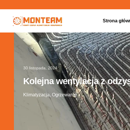
Strona głów
30 listopada, 2024
Kolejna wentylacja z odzy
Klimatyzacja
,
Ogrzewanie