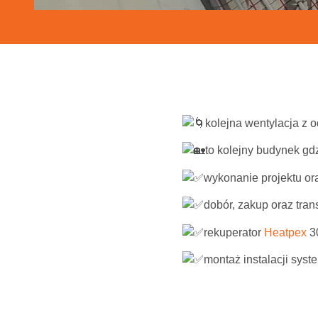
kolejna wentylacja z 
to kolejny budynek gd
wykonanie projektu o
dobór, zakup oraz trans
rekuperator
Heatpex
3
montaż instalacji sys