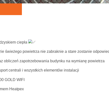
odzyskiem ciepła
zie świeżego powietrza nie zabraknie a stare zostanie odpow
raz obliczeń zapotrzebowania budynku na wymianę powietrza
port centrali i wszystkich elementów instalacji
00 GOLD WIFI
temem Heatpex