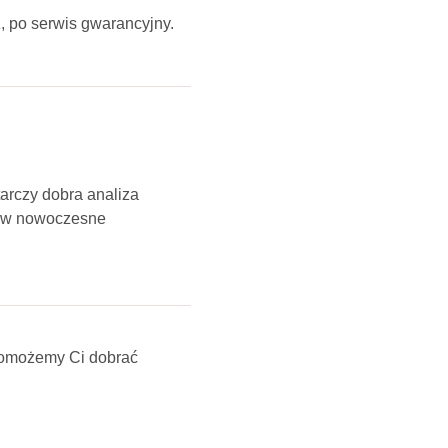
, po serwis gwarancyjny.
tarczy dobra analiza
j w nowoczesne
omożemy Ci dobrać