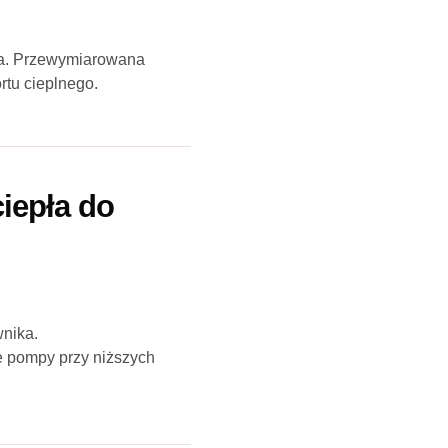
aba. Przewymiarowana
rtu cieplnego.
ciepła do
nika.
e pompy przy niższych