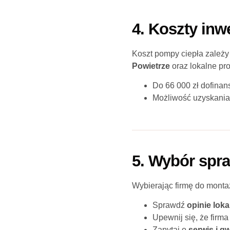
4. Koszty inw
Koszt pompy ciepła zależy
Powietrze
oraz lokalne pr
Do 66 000 zł dofinan
Możliwość uzyskania
5. Wybór sp
Wybierając firmę do monta
Sprawdź
opinie lok
Upewnij się, że firma
Zapytaj o
serwis i g