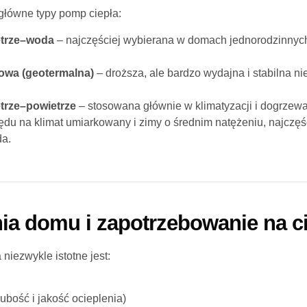
 główne typy pomp ciepła:
etrze–woda
– najczęściej wybierana w domach jednorodzinnych
owa (geotermalna)
– droższa, ale bardzo wydajna i stabilna ni
trze–powietrze
– stosowana głównie w klimatyzacji i dogrzew
lędu na klimat umiarkowany i zimy o średnim natężeniu, najczęś
da.
ia domu i zapotrzebowanie na c
niezwykle istotne jest:
rubość i jakość ocieplenia)