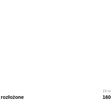
19 m
 rozłożone
160