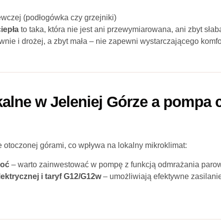
ewczej (podłogówka czy grzejniki)
iepła
to taka, która nie jest ani przewymiarowana, ani zbyt sł
nie i drożej, a zbyt mała – nie zapewni wystarczającego komfo
kalne w Jeleniej Górze a pompa 
ie otoczonej górami, co wpływa na lokalny mikroklimat:
goć
– warto zainwestować w pompę z funkcją odmrażania parow
lektrycznej i taryf G12/G12w
– umożliwiają efektywne zasilani