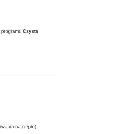
 z programu
Czyste
owania na ciepło)