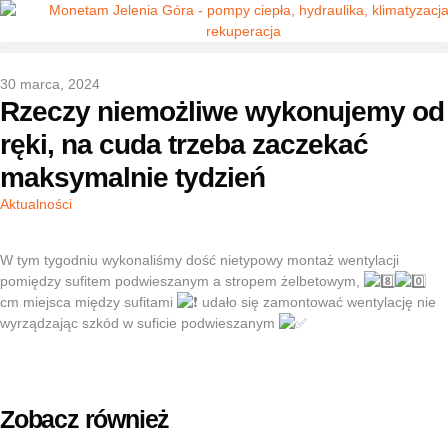
30 marca, 2024
Rzeczy niemożliwe wykonujemy od
ręki, na cuda trzeba zaczekać
maksymalnie tydzień
Aktualności
W tym tygodniu wykonaliśmy dość nietypowy montaż wentylacji
pomiędzy sufitem podwieszanym a stropem żelbetowym,
cm miejsca między sufitami
udało się zamontować wentylację nie
wyrządzając szkód w suficie podwieszanym
Zobacz również