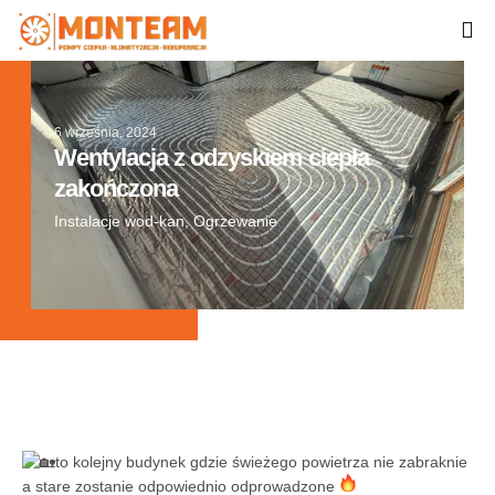
Strona
6 września, 2024
Wentylacja z odzyskiem ciepła
zakończona
Instalacje wod-kan
,
Ogrzewanie
to kolejny budynek gdzie świeżego powietrza nie zabraknie
a stare zostanie odpowiednio odprowadzone